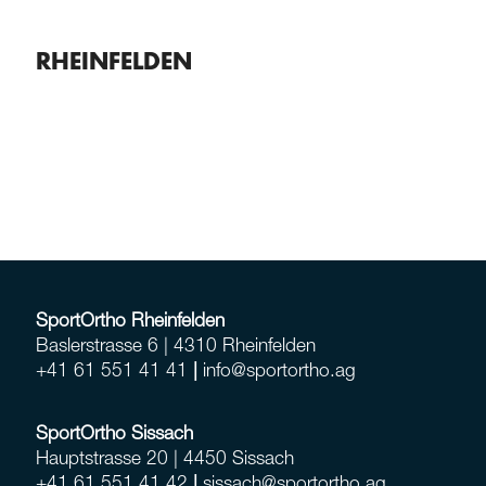
RHEINFELDEN
DE
EN
SportOrtho Rheinfelden
Baslerstrasse 6 | 4310 Rheinfelden
+
41 61 551 41 41
|
info@sportortho.ag
SportOrtho Sissach
Hauptstrasse 20 | 4450 Sissach
+41 61 551 41 42
|
sissach@sportortho.ag