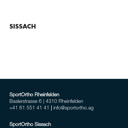
SISSACH
DE
EN
SportOrtho Rheinfelden
Baslerstrasse 6 | 4310 Rheinfelden
+
41 61 551 41 41
|
info@sportortho.ag
SportOrtho Sissach