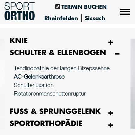
TERMIN BUCHEN
|
Rheinfelden
Sissach
KNIE
Knorpelschaden im Knie
SCHULTER & ELLENBOGEN
Meniskusverletzung
Tendinopathie der langen Bizepssehne
Kreuzbandriss (VKB & HKB)
AC-Gelenksarthrose
Kniearthrose (Gonarthrose)
Schulterluxation
Rotatorenmanschettenruptur
FUSS & SPRUNGGELENK
Knorpelschaden im oberen
SPORTORTHOPÄDIE
Sprunggelenk
Sportorthopädie in unserer Praxis