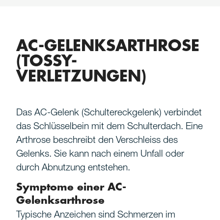
Bandverletzungen Sprunggelenk
Achillessehnenriss
Hamstringabriss
AC-GELENKSARTHROSE
Achillessehnentendinose und
(TOSSY-
Haglundexostose
VERLETZUNGEN)
Das AC-Gelenk (Schultereckgelenk) verbindet
das Schlüsselbein mit dem Schulterdach. Eine
Arthrose beschreibt den Verschleiss des
Gelenks. Sie kann nach einem Unfall oder
durch Abnutzung entstehen.
Symptome einer AC-
Gelenksarthrose
Typische Anzeichen sind Schmerzen im